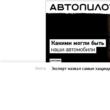
Лента
Эксперт назвал самые защищ
Автоновости
07.08.2026, 15:39
Эксперт назвал са
365
китайские автомоб
1 мин.
Автомобили от Li Auto (Lixiang) и 