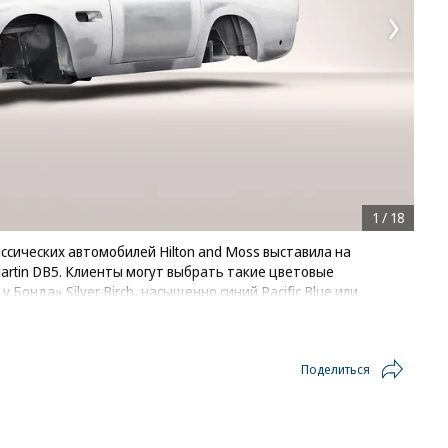
1
/
18
сических автомобилей Hilton and Moss выставила на
artin DB5. Клиенты могут выбрать такие цветовые
Бонда» Silver Birch, насыщенно синий Pacific Blue или
й же экземпляр представляет собой чистый холст: этот DB5
может быть адаптирован к любым требованиям будущего
Поделиться