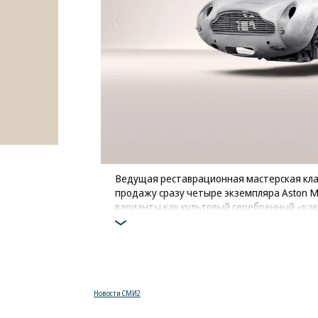
Ведущая реставрационная мастерская клас
продажу сразу четыре экземпляра Aston M
варианты как культовый серебренный «как у 
нежный зеленый California Sage. Четверты
тщательно зачищен до голого металла и 
клиента
Фото: Hilton and Moss
Новости СМИ2