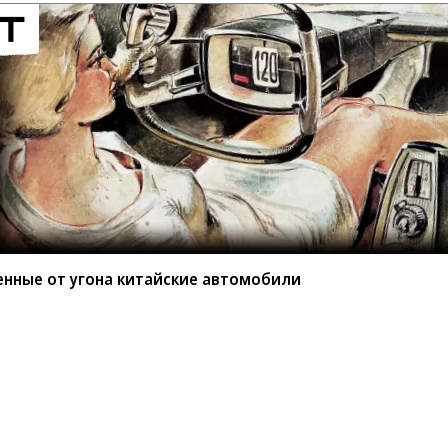
енные от угона китайские автомобили
мые защищенные от угона
или
BYD среди китайских марок защищены от угона