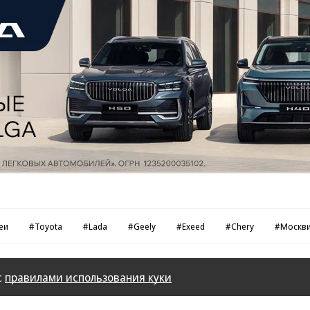
еи
#Toyota
#Lada
#Geely
#Exeed
#Chery
#Москв
с
правилами использования куки