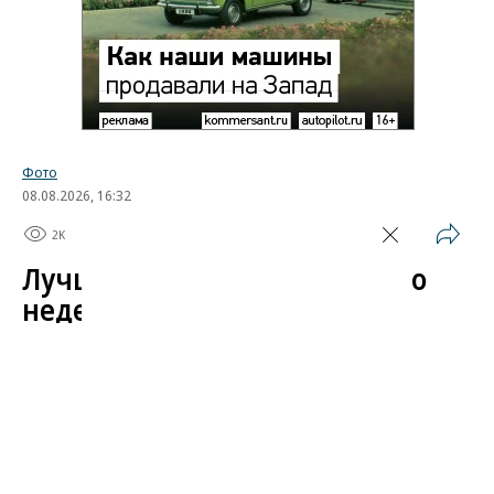
Фото
08.08.2026, 16:32
2K
1 мин.
Лучшие автомобильные фото
недели
Лучшие фотографии 3 — 8 августа 2026 года
Гиперкар Bugatti Destrier, в облике которого есть
множество отсылок к легендарному Type 57, пикап
Ram 1500 Rumble Bee с заводским тюнингом,