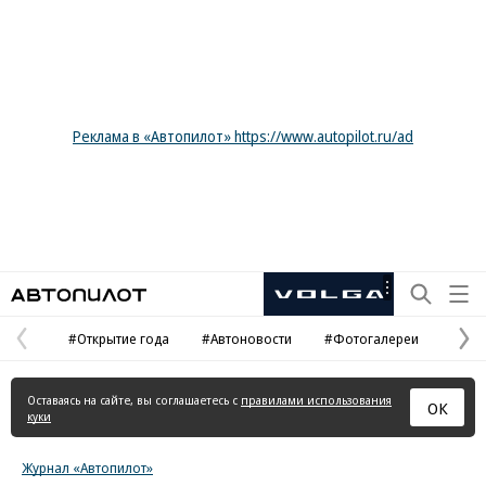
Реклама в «Автопилот» https://www.autopilot.ru/ad
Автопилот
Рекламная
маркировка
#Открытие года
#Автоновости
#Фотогалереи
Предыдущая
С
страница
с
Оставаясь на сайте, вы соглашаетесь с
правилами использования
ОК
куки
Журнал «Автопилот»