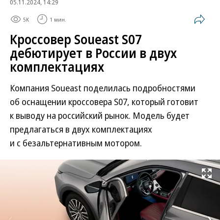
05.11.2024, 14:29
5K
1 мин.
Кроссовер Soueast S07
дебютирует в России в двух
комплектациях
Компания Soueast поделилась подробностями
об оснащении кроссовера S07, который готовит
к выводу на российский рынок. Модель будет
предлагаться в двух комплектациях
и с безальтернативным мотором.
Развернуть на