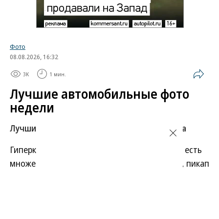
Фото
08.08.2026, 16:32
3K
1 мин.
Лучшие автомобильные фото
недели
Лучшие фотографии 3 — 8 августа 2026 года
Гиперкар Bugatti Destrier, в облике которого есть
множество отсылок к легендарному Type 57, пикап
Ram 1500 Rumble Bee с заводским тюнингом,
спецверсия Lamborghini Revuelto в честь 60-летия
модели Miura. Эти и другие новинки и события
недели — в фотогалерее «Автопилота».