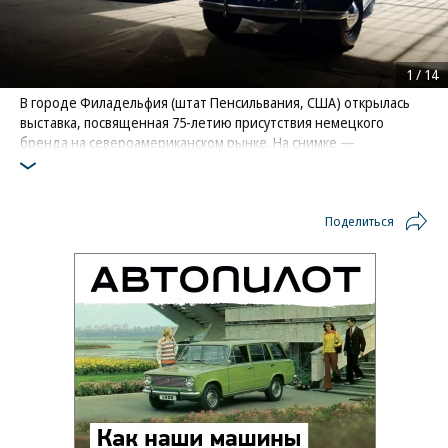
1
/
14
В городе Филадельфия (штат Пенсильвания, США) открылась
выставка, посвященная 75-летию присутствия немецкого
бренда на североамериканском рынке. На снимке —
актуальный ID. Buzz и «Жук» 1949 года выпуска
Фото: Volkswagen
Поделиться