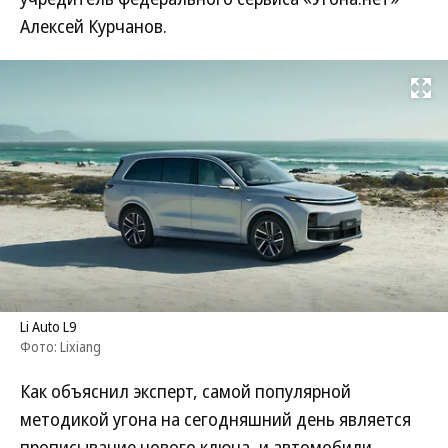
Алексей Курчанов.
Развернуть на
Li Auto L9
Фото: Lixiang
Как объяснил эксперт, самой популярной
методикой угона на сегодняшний день является
прописывание нового ключа, и автомобили