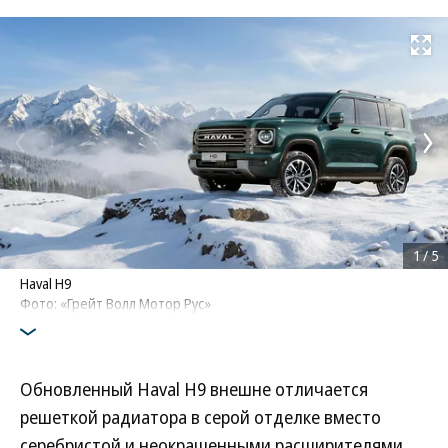
Развернуть на
1
/
5
Haval H9
Фото: «Грейт Волл Мотор Рус»
Обновленный Haval H9 внешне отличается
решеткой радиатора в серой отделке вместо
серебристой и неокрашенными расширителями