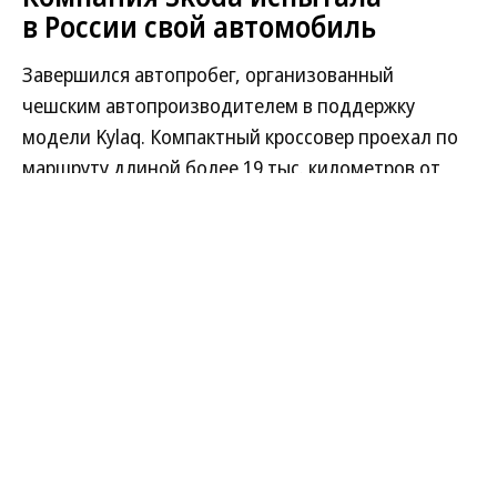
Автоновости
06.08.2026, 18:02
2K
1 мин.
Компания Skoda испытала
в России свой автомобиль
Завершился автопробег, организованный
чешским автопроизводителем в поддержку
модели Kylaq. Компактный кроссовер проехал по
маршруту длиной более 19 тыс. километров от
индийского города Пуне до Праги, пройдя через
13 стран: Индию, Непал, Китай, Кыргызстан,