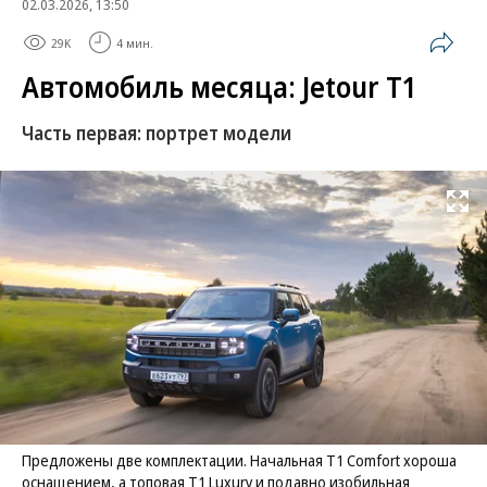
02.03.2026, 13:50
29K
4 мин.
Автомобиль месяца: Jetour T1
Часть первая: портрет модели
Развернуть на
Предложены две комплектации. Начальная Т1 Comfort хороша
оснащением, а топовая Т1 Luxury и подавно изобильная