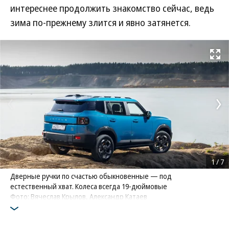
интереснее продолжить знакомство сейчас, ведь
зима по-прежнему злится и явно затянется.
Развернуть на
1
/
7
Дверные ручки по счастью обыкновенные — под
естественный хват. Колеса всегда 19-дюймовые
Фото: Вячеслав Крылов, Александр Катаев