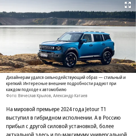
Развернуть на
Дизайнерам удался сильнодействующий образ — стильный и
крепкий. Интересные внешние подробности радуют при
каждом подходе к автомобилю
Фото: Вячеслав Крылов, Александр Катаев
На мировой премьере 2024 года Jetour T1
выступил в гибридном исполнении. А в Россию
прибыл с другой силовой установкой, более
актуальной здесь и по-максимуму универсальной.