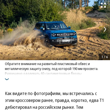
Развернуть на
1
/
4
Обратите внимание на развитый пластиковый обвес и
металлическую защиту снизу, под которой 190 мм просвета.
Разрешено одолевать 60-сантиметровые броды
Фото: Вячеслав Крылов, Александр Катаев
Как видите по фотографиям, мы встречались с
этим кроссовером ранее, правда, коротко, едва Т1
дебютировал на российском рынке. Тем