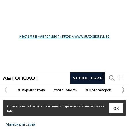
Реклама в «Автопилот» https://www.autopilot.ru/ad
Автопилот
Рекламная
маркировка
#Открытие года
#Автоновости
#Фотогалереи
Предыдущая
С
страница
с
Оставаясь на сайте, вы соглашаетесь с
правилами использования
ОК
куки
Материалы сайта