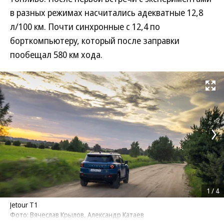
в разных режимах насчитались адекватные 12,8
л/100 км. Почти синхронные с 12,4 по
борткомпьютеру, который после заправки
пообещал 580 км хода.
Развернуть на
1
/
4
Jetour T1
Фото: Вячеслав Крылов, Александр Катаев