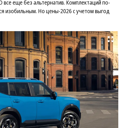
D все еще без альтернатив. Комплектаций по-
ся изобильным. Но цены-2026 с учетом выгод
Развернуть на весь экран
До
на
то
за
ку
«З
ма
—
50
В 
«о
ин
Фо