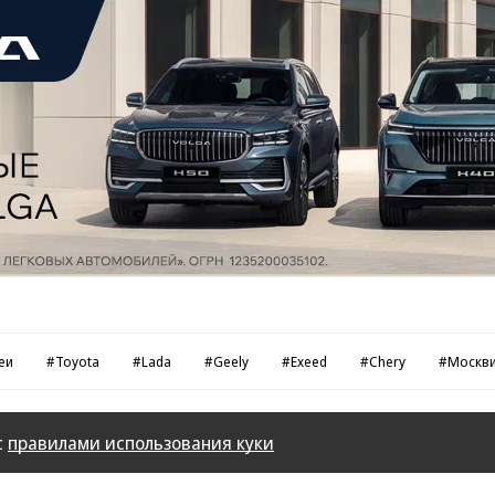
еи
#Toyota
#Lada
#Geely
#Exeed
#Chery
#Москв
с
правилами использования куки