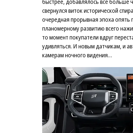
быстрее, добавлялось все больше ч
свернулся виток исторической спира
очередная прорывная эпоха опять 
планомерному развитию всего нажит
то момент покупатели вдруг перест
удивляться. И новым датчикам, и ав
камерам ночного видения…