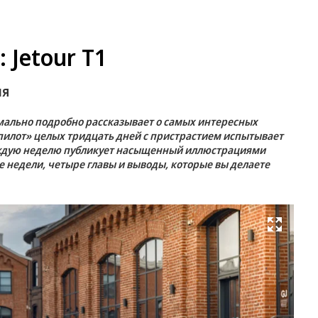
 Jetour T1
ия
мально подробно рассказывает о самых интересных
пилот» целых тридцать дней с пристрастием испытывает
аждую неделю публикует насыщенный иллюстрациями
е недели, четыре главы и выводы, которые вы делаете
Развернуть на весь экран
Ст
ве
за
3