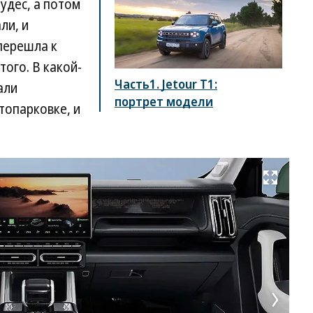
удес, а потом
ли, и
перешла к
ого. В какой-
Часть1. Jetour T1:
али
портрет модели
топарковке, и
Развернуть на весь экран