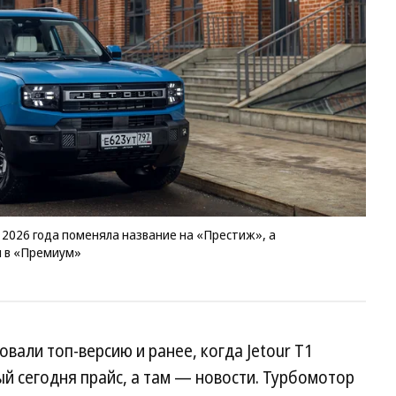
89
90
ру
в
це
20
го
по
на
на
«П
а
ма
за
х 2026 года поменяла название на «Престиж», а
4
и в «Премиум»
09
00
пе
в
«
вали топ-версию и ранее, когда Jetour T1
Фо
Вя
й сегодня прайс, а там — новости. Турбомотор
Кр