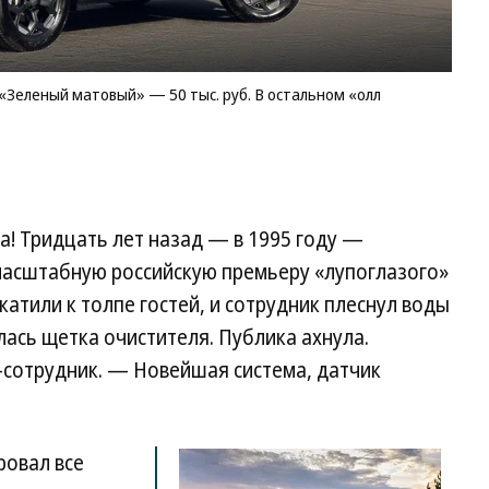
Вя
Кр
«Зеленый матовый» — 50 тыс. руб. В остальном «олл
р
а! Тридцать лет назад — в 1995 году —
масштабную российскую премьеру «лупоглазого»
катили к толпе гостей, и сотрудник плеснул воды
лась щетка очистителя. Публика ахнула.
-сотрудник. — Новейшая система, датчик
ровал все