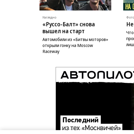
Наглядно
Фото
«Руссо-Балт» снова
Не
вышел на старт
Что
про
Автомобили из «Битвы моторов»
лиш
открыли гонку на Moscow
Raceway