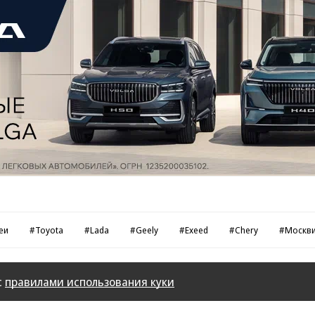
еи
#Toyota
#Lada
#Geely
#Exeed
#Chery
#Москв
с
правилами использования куки