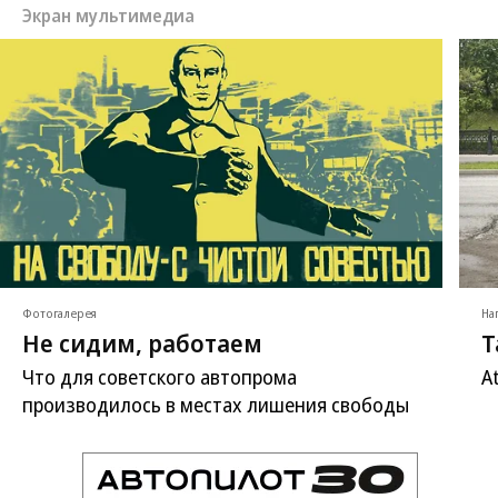
Экран мультимедиа
Фотогалерея
На
Не сидим, работаем
Т
Что для советского автопрома
A
производилось в местах лишения свободы