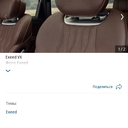
1
/
2
Exeed VX
Фото: Exeed
Поделиться
Темы:
Exeed