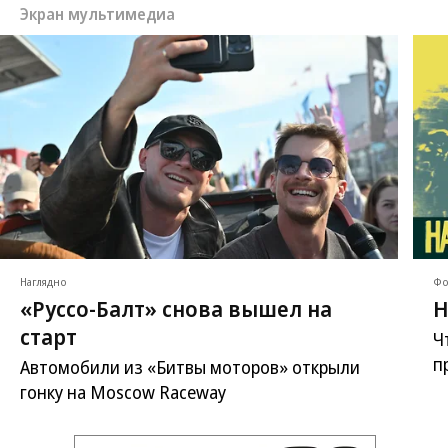
Экран мультимедиа
Наглядно
Фо
«Руссо-Балт» снова вышел на
Н
старт
Ч
п
Автомобили из «Битвы моторов» открыли
гонку на Moscow Raceway