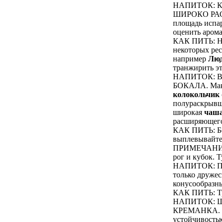
НАПИТОК: К
ШИРОКО РАСК
площадь испар
оценить арома
КАК ПИТЬ: Нал
некоторых рес
например
Люд
транжирить эт
НАПИТОК: В
БОКАЛА. Макс
колокольчик
полураскрыв
широкая
чаш
расширяющего
КАК ПИТЬ: Бер
выплевывайте,
ПРИМЕЧАНИЕ: 
рог и кубок. Т
НАПИТОК: ПИВ
только дружес
конусообразны
КАК ПИТЬ: Тре
НАПИТОК: 
КРЕМАНКА. Тр
устойчивость