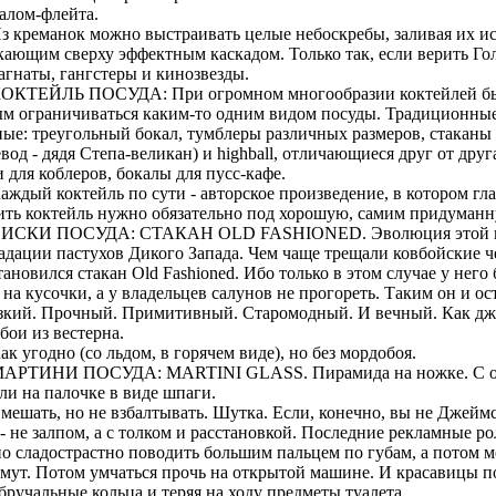
алом-флейта.
 креманок можно выстраивать целые небоскребы, заливая их и
кающим сверху эффектным каскадом. Только так, если верить Го
гнаты, гангстеры и кинозвезды.
КТЕЙЛЬ ПОСУДА: При огромном многообразии коктейлей б
м ограничиваться каким-то одним видом посуды. Традиционные
ые: треугольный бокал, тумблеры различных размеров, стаканы ta
вод - дядя Степа-великан) и highball, отличающиеся друг от друг
 для коблеров, бокалы для пусс-кафе.
дый коктейль по сути - авторское произведение, в котором гла
ить коктейль нужно обязательно под хорошую, самим придуманн
СКИ ПОСУДА: СТАКАН OLD FASHIONED. Эволюция этой п
радации пастухов Дикого Запада. Чем чаще трещали ковбойские ч
тановился стакан Old Fashioned. Ибо только в этом случае у нег
 на кусочки, а у владельцев салунов не прогореть. Таким он и ос
кий. Прочный. Примитивный. Старомодный. И вечный. Как дж
бои из вестерна.
 угодно (со льдом, в горячем виде), но без мордобоя.
РТИНИ ПОСУДА: MARTINI GLASS. Пирамида на ножке. С о
ли на палочке в виде шпаги.
шать, но не взбалтывать. Шутка. Если, конечно, вы не Джеймс
- не залпом, а с толком и расстановкой. Последние рекламные р
но сладострастно поводить большим пальцем по губам, а потом 
мут. Потом умчаться прочь на открытой машине. И красавицы по
обручальные кольца и теряя на ходу предметы туалета