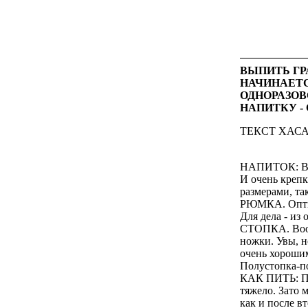
ВЫПИТЬ ГР
НАЧИНАЕТС
ОДНОРАЗОВ
НАПИТКУ -
ТЕКСТ ХАС
НАПИТОК: ВО
И очень креп
размерами, та
РЮМКА. Оптима
Для дела - из
СТОПКА. Вообщ
ножки. Увы, 
очень хорошим
Полустопка-п
КАК ПИТЬ: П
тяжело. Зато 
как и после в