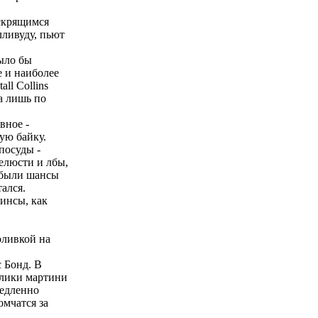
скрящимся
лливуду, пьют
ыло бы
 и наиболее
ll Collins
а лишь по
вное -
ую байку.
осуды -
елюсти и лбы,
о были шансы
тался.
инсы, как
ливкой на
 Бонд. В
олики мартини
медленно
мчатся за