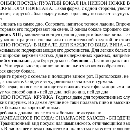
ОНЬЯК ПОСУДА: ПУЗАТЫЙ БОКАЛ НА НИЗКОЙ НОЖКЕ В
РЫТОГО ТЮЛЬПАНА. Такая форма, с одной стороны, увелич
ения, с другой - благодаря узкому горлышку позволяет засунуть 
т.
ивать на самое дно. Согревать напиток теплом ладони. Впроче
торанах его подогревают на свече. В одном бокале хорошего кон
овик XIII
, заключена концентрация двадцати бокалов вина. Та
у концентрацию в спешке или с сомнительной закуской не стоит
ИНО ПОСУДА: В ИДЕАЛЕ, ДЛЯ КАЖДОГО ВИДА ВИНА - 
имально подчеркивающая его достоинства. Для легких белых в
с широкой верхней частью. Для выдержанных красных, например
шийся
тюльпан
, для бургундского -
бочонок
. Для немецких вин 
а
. Универсальное правило: вино не пьется из конусообразного,
ся кверху бокала.
ите пример с сомелье и полощите вином рот. Прополоскав, не
 а глотайте. Сойдете за чудовищного знатока и гурмана.
редко, но все же приходится сталкиваться с фольклорными ви
ут уж способ один - пей до дна, пей до дна, пей до дна
О ПОСУДА: КРУЖКА. Годится даже для торжественных случа
ких пирушек. Но дамам лучше все-таки подавать пиво в высоки
х бокалах на короткой ножке.
бовать долива после отстоя больше не актуально.
ШАМПАНСКОЕ ПОСУДА: CHAMPAGNE SAUCER - БЛЮДЕЧ
адиционный вид посуды для шампанского, отличающийся вы
ю. В настоящее время практически полностью вытеснен тюльпа