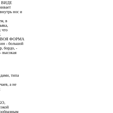
 ВИДЕ
ивает
внутрь нос и
м, в
ьяка,
к что
.
СВОЯ ФОРМА
ин - большой
, бордо, -
- высокая
дами, типа
ев, а не
х
КО,
сокой
нообразным