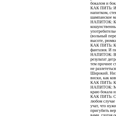
бокалом и бок
КАК ПИТЬ: Из
напитком, сте
шампанское ма
НАПИТОК: КО
кошунственны
употребительн
(вольный пере
высоте, рюмки
КАК ПИТЬ: Каж
фантазия. И п
НАПИТОК: ВИ
результат дег
тем прочнее с
не разлететься
Широкий. Низ
виски, как ков
КАК ПИТЬ: Как
НАПИТОК: МА
краю бокала и
КАК ПИТЬ: Сме
любом случае 
учат, что нуж
пригубить вер
вами, глотая 