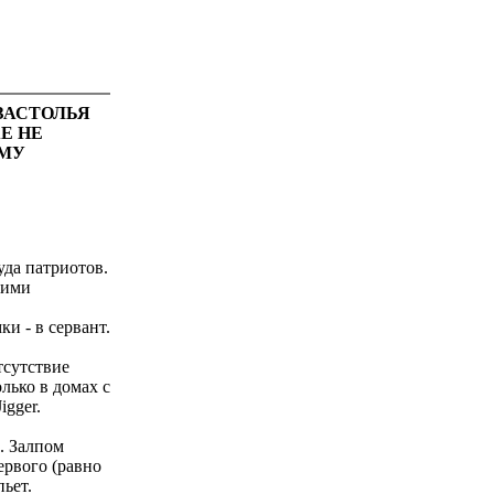
ЗАСТОЛЬЯ
Е НЕ
ОМУ
а патриотов.
шими
и - в сервант.
тсутствие
лько в домах с
gger.
. Залпом
ервого (равно
ьет.