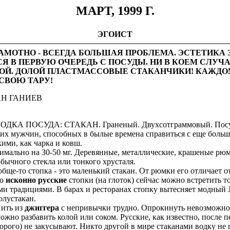
МАРТ, 1999 Г.
ЭГОИСТ
АМОТНО - ВСЕГДА БОЛЬШАЯ ПРОБЛЕМА. ЭСТЕТИКА 
Я В ПЕРВУЮ ОЧЕРЕДЬ С ПОСУДЫ. НИ В КОЕМ СЛУЧА
ОЙ. ДОЛОЙ ПЛАСТМАССОВЫЕ СТАКАНЧИКИ! КАЖД
 СВОЮ ТАРУ!
АН ГАНИЕВ
ДКА ПОСУДА: СТАКАН. Граненый. Двухсотграммовый. Посуд
ких мужчин, способных в былые времена справиться с еще боль
кими, как чарка и ковш.
льно на 30-50 мг. Деревянные, металлические, крашеные рюмк
 обычного стекла или тонкого хрусталя.
е-то стопка - это маленький стакан. От рюмки его отличает о
но
исконно русские
стопки (на глоток) сейчас можно встретить то
и традициями. В барах и ресторанах стопку вытесняет модный Ji
олустакан.
ить из
джиггера
с непривычки трудно. Опрокинуть невозможно
можно разбавить колой или соком. Русские, как известно, после п
торого) не закусывают. Никто другой в мире стаканами водку не п