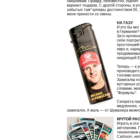
гаишникам. Правда, неизвестно, оценят
вариант подарка. С другой стороны, в 
забытые там" купюры достоинством 50, 1
жене принести со смены.
НА ГАЗУ
И кто бы мог
в Германии?
Зато куплена
себе портрет
простенький 
евро и, наря
продаваемым
некурящей Е
Теперь — к 
производитс
топливо исп
Зажигалка ес
кустарных ус
словами, жиз
"Формулы".
Сигарета при
медленнее, 
зажигалок. А жаль — от Шумахера можн
КРУТОЙ РА
Играть в эти
автопрома. П
тюнинговом 
Carlsson, н