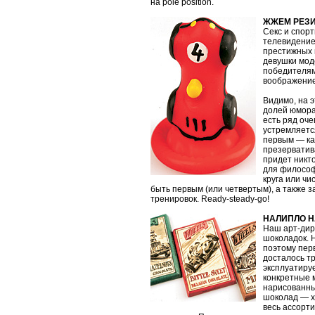
на pole position.
ЖЖЕМ РЕЗ
Секс и спор
телевидение
престижных 
девушки мод
победителям
воображение
Видимо, на э
долей юмора
есть ряд оч
устремляется
первым — как
презерватива
придет никт
для философ
круга или чи
быть первым (или четвертым), а также з
тренировок. Ready-steady-go!
НАЛИПЛО Н
Наш арт-дире
шоколадок. Н
поэтому пер
досталось т
эксплуатируе
конкретные 
нарисованны
шоколад — х
весь ассорт