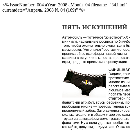
<% IssueNumber=004 aYear=2008 aMonth=04 filename="34.html"
currentdate="Апрель, 2008 № 04 (169)" %>
ПЯТЬ ИСКУШЕНИЙ
Автомобиль — тотемное "животное" XX - 
минимум, наскальные росписи по биллбо
того, чтобы окончательно окопаться в б
маскировки. "Автопилот" составил очер
проникшей во все сферы нашей жизни — 
машины выступили в качестве провокато
игры, вредные привычки и чревоугодие.
ФИНИШНАЯ
Видимо, так
эротических 
многие из н
рассказывали
любимое мес
поспать пере
стартовой по
фанатский атрибут, трусы бесценны. П
пробовали многие — поэтому теперь тр
проволочный забор. Зато демонстрирова
сколько угодно, и в общем угаре это едв
трусах за автографом может растрогать
фанатами. Ну а если удастся пробиться
считайте, девушки, подиум ваш. Осталос