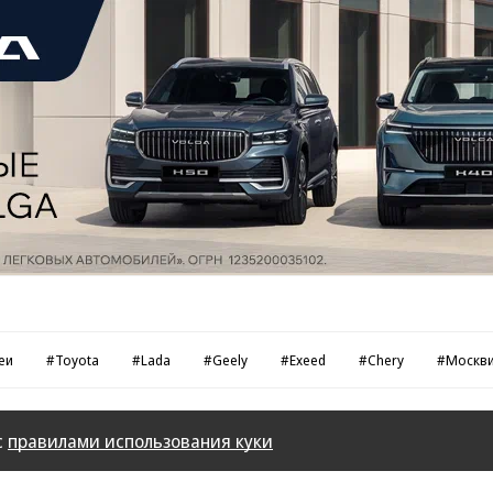
еи
#Toyota
#Lada
#Geely
#Exeed
#Chery
#Москв
с
правилами использования куки