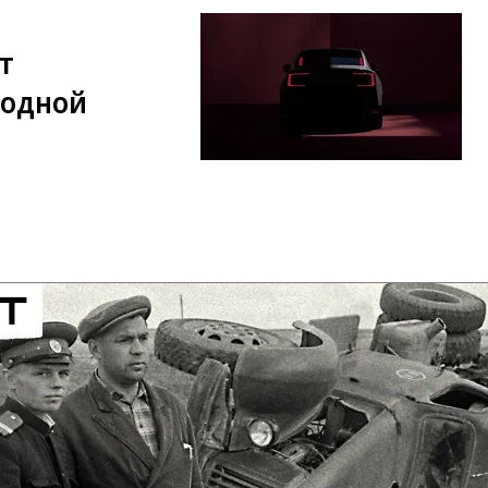
т
 одной