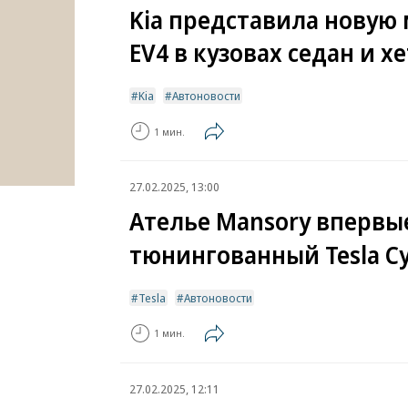
Kia представила новую
EV4 в кузовах седан и х
Kia
Автоновости
1 мин.
27.02.2025, 13:00
Ателье Mansory впервы
тюнингованный Tesla Cy
Tesla
Автоновости
1 мин.
27.02.2025, 12:11