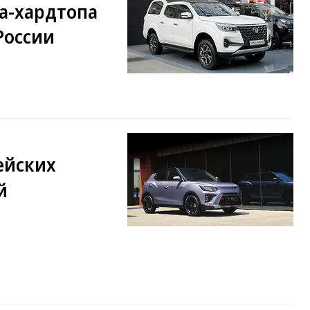
а-хардтопа
 России
ейских
й