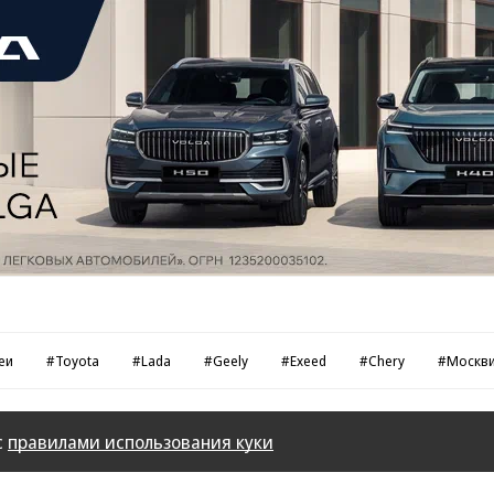
еи
#Toyota
#Lada
#Geely
#Exeed
#Chery
#Москв
с
правилами использования куки