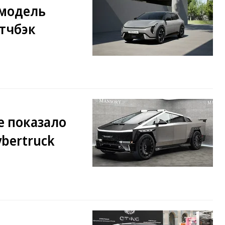
 модель
етчбэк
е показало
bertruck