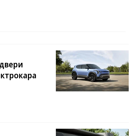
 двери
ектрокара