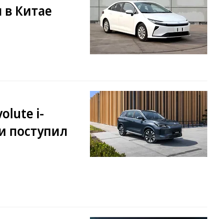
я в Китае
lute i-
и поступил