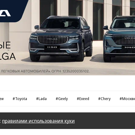
еи
#Toyota
#Lada
#Geely
#Exeed
#Chery
#Москв
с
правилами использования куки