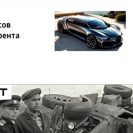
сов
рента