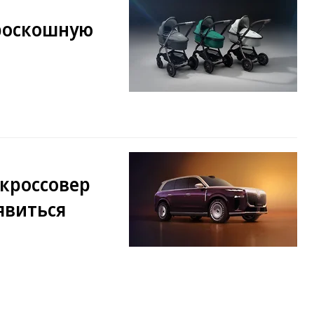
 роскошную
кроссовер
явиться