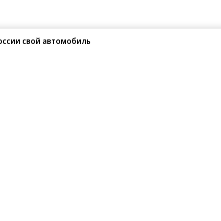
оссии свой автомобиль
илась скоростью нового
а первые динамические показатели будущего
 премьера которого состоится 14 августа
 Monterey Car Week. Заводской пилот компании
се «Хоккенхаймринг» за 1 минуту 41,6 секунды,