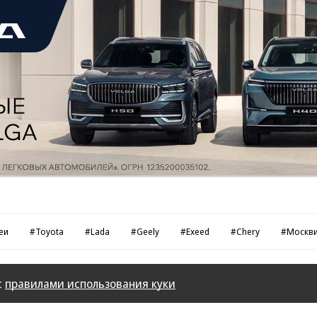
еи
#Toyota
#Lada
#Geely
#Exeed
#Chery
#Москв
с
правилами использования куки