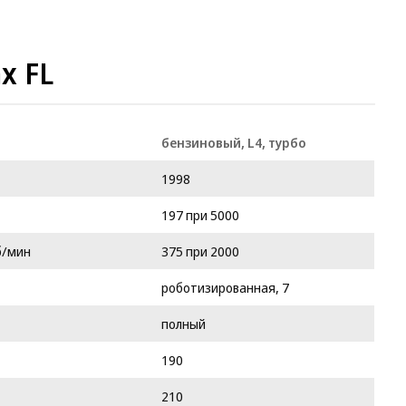
x FL
бензиновый, L4, турбо
1998
197 при 5000
б/мин
375 при 2000
роботизированная, 7
полный
190
210