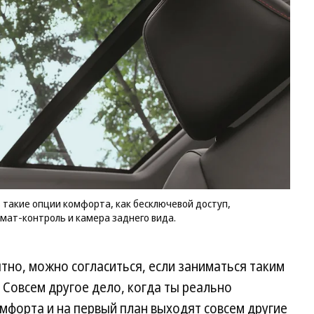
у 
ес
та
ко
ка
до
бе
за
дл
кл
ко
и 
за
Фо
Де
 такие опции комфорта, как бесключевой доступ,
То
мат-контроль и камера заднего вида.
но, можно согласиться, если заниматься таким
Совсем другое дело, когда ты реально
мфорта и на первый план выходят совсем другие