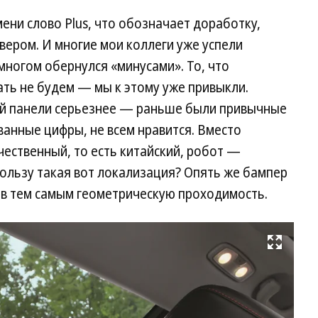
ени слово Plus, что обозначает доработку,
вером. И многие мои коллеги уже успели
многом обернулся «минусами». То, что
ть не будем — мы к этому уже привыкли.
й панели серьезнее — раньше были привычные
ванные цифры, не всем нравится. Вместо
чественный, то есть китайский, робот —
ользу такая вот локализация? Опять же бампер
ив тем самым геометрическую проходимость.
Развернуть на весь экран
П
ог
лю