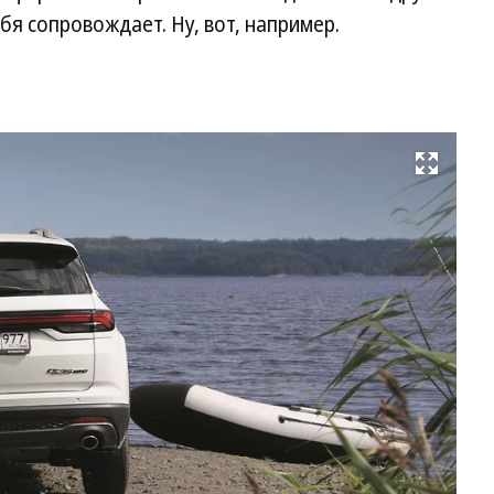
бя сопровождает. Ну, вот, например.
Развернуть на весь экран
Ба
кр
вс
По
дл
ло
и 
пр
сп
за
Та
ба
от