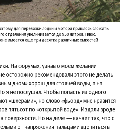
ув
до
Пл
по
ав
Поэтому для перевозки лодки и мотора пришлось сложить
в 
го отделения увеличивается до 950 литров. Плюс,
им
лоне имеется еще три десятка различных емкостей
тр
ра
ем
дл
ки. На форумах, узнав о моем желании
Фо
Де
не осторожно рекомендовали этого не делать.
То
увным дном» хорош для стоячей воды, а на
Но я не послушал. Чтобы попасть из одного
ают «шхерами», но слово «фьорд» мне нравится
ов пятьсот по «открытой воде». Издали вроде
 поверхности. Но на деле — качает так, что с
белыми от напряжения пальцами вцепиться в