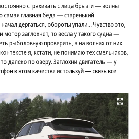
 постоянно стряхивать с лица брызги — волны
о самая главная беда — старенький
 начал дергаться, обороты упали… Чувство это,
ли мотор заглохнет, то весла у такого судна —
еть рыболовную проверить, а на волнах от них
 контексте я, кстати, не понимаю тех смельчаков,
то далеко по озеру. Заглохни двигатель — у
ртфон в этом качестве используй — связь все
Развернуть на весь экран
Ша
кр
со
ко