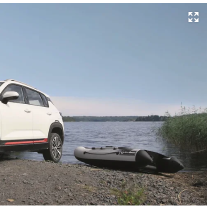
Развернуть на весь экран
Фо
Де
То