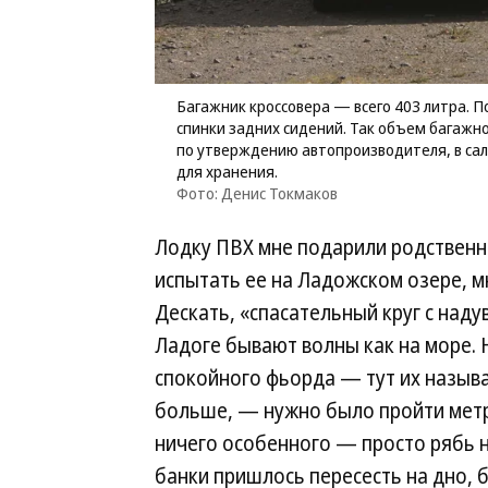
Багажник кроссовера — всего 403 литра. 
спинки задних сидений. Так объем багажно
по утверждению автопроизводителя, в са
для хранения.
Фото: Денис Токмаков
Лодку ПВХ мне подарили родственни
испытать ее на Ладожском озере, м
Дескать, «спасательный круг с над
Ладоге бывают волны как на море. 
спокойного фьорда — тут их назыв
больше, — нужно было пройти метр
ничего особенного — просто рябь на
банки пришлось пересесть на дно, 