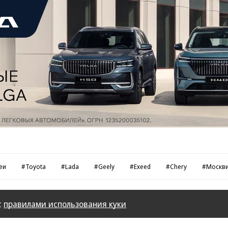
еи
#Toyota
#Lada
#Geely
#Exeed
#Chery
#Москв
с
правилами использования куки