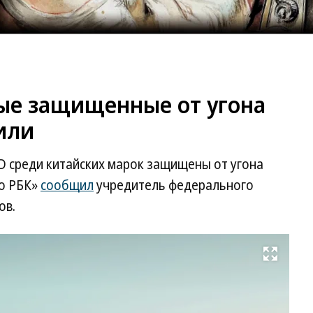
мые защищенные от угона
или
BYD среди китайских марок защищены от угона
ио РБК»
сообщил
учредитель федерального
ов.
Развернуть на весь экран
Li
Au