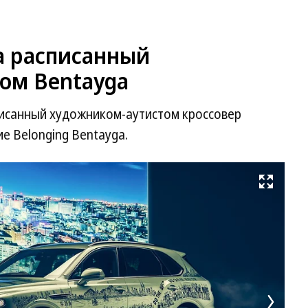
а расписанный
ом Bentayga
писанный художником-аутистом кроссовер
е Belonging Bentayga.
Развернуть на весь экран