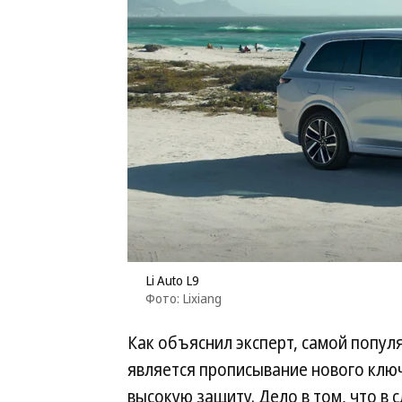
Li Auto L9
Фото: Lixiang
Как объяснил эксперт, самой попул
является прописывание нового ключ
высокую защиту. Дело в том, что в 