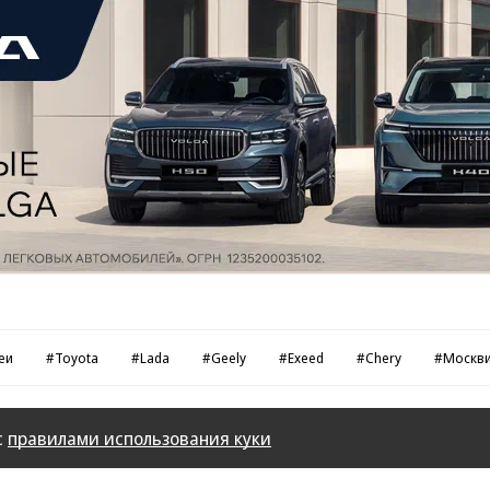
еи
#Toyota
#Lada
#Geely
#Exeed
#Chery
#Москв
с
правилами использования куки