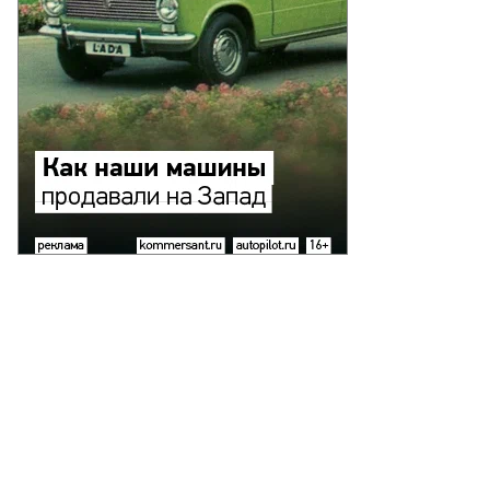
то:
xiang