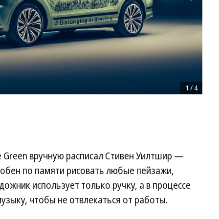
1
/
4
e Green вручную расписал Стивен Уилтшир —
собен по памяти рисовать любые пейзажи,
дожник использует только ручку, а в процессе
музыку, чтобы не отвлекаться от работы.