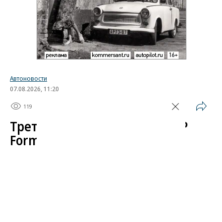
Автоновости
07.08.2026, 11:20
119
1 мин.
Третий этап чемпионата SMP
Formula 4 пройдет
в окрестностях Петербурга
Главная формульная серия страны
SMP Formula
4
завершит первую половину сезона на трассе
«Игора Драйв» в Ленинградской области,
соревнования пройдут 8-9 августа. Гостей ждет