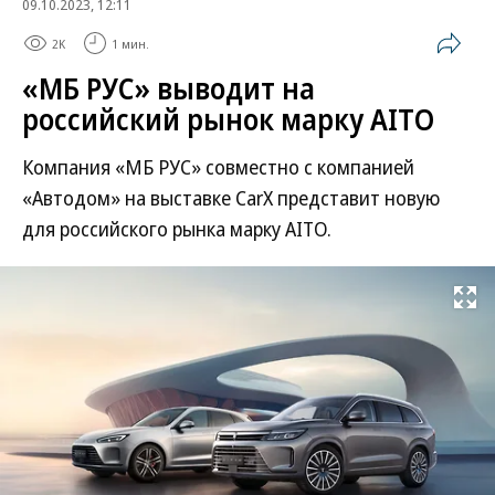
09.10.2023, 12:11
2K
1 мин.
«МБ РУС» выводит на
российский рынок марку AITO
Компания «МБ РУС» совместно с компанией
«Автодом» на выставке CarX представит новую
для российского рынка марку AITO.
Развернуть на