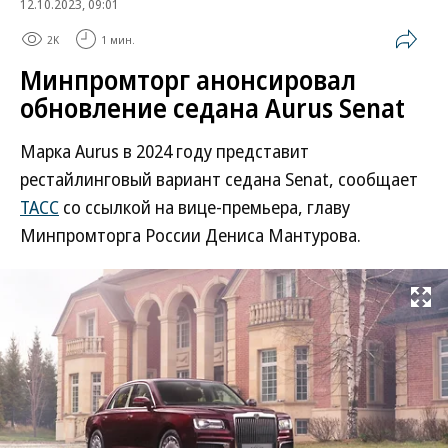
12.10.2023, 09:01
2K
1 мин.
Минпромторг анонсировал
обновление седана Aurus Senat
Марка Aurus в 2024 году представит
рестайлинговый вариант седана Senat, сообщает
ТАСС
со ссылкой на вице-премьера, главу
Минпромторга России Дениса Мантурова.
Развернуть на