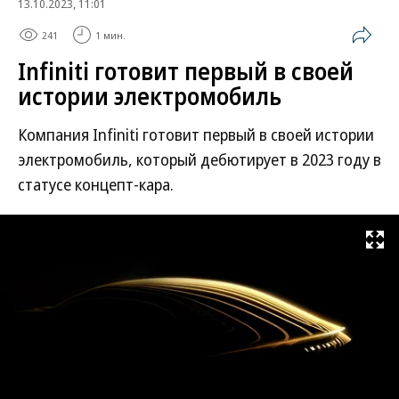
13.10.2023, 11:01
241
1 мин.
Infiniti готовит первый в своей
истории электромобиль
Компания Infiniti готовит первый в своей истории
электромобиль, который дебютирует в 2023 году в
статусе концепт-кара.
Развернуть на