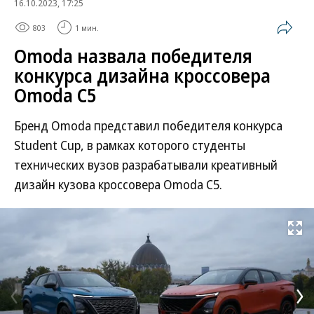
16.10.2023, 17:25
803
1 мин.
Omoda назвала победителя
конкурса дизайна кроссовера
Omoda C5
Бренд Omoda представил победителя конкурса
Student Cup, в рамках которого студенты
технических вузов разрабатывали креативный
дизайн кузова кроссовера Omoda C5.
Развернуть на