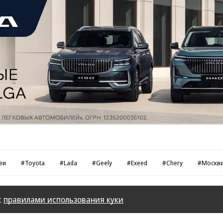
еи
#Toyota
#Lada
#Geely
#Exeed
#Chery
#Москв
с
правилами использования куки