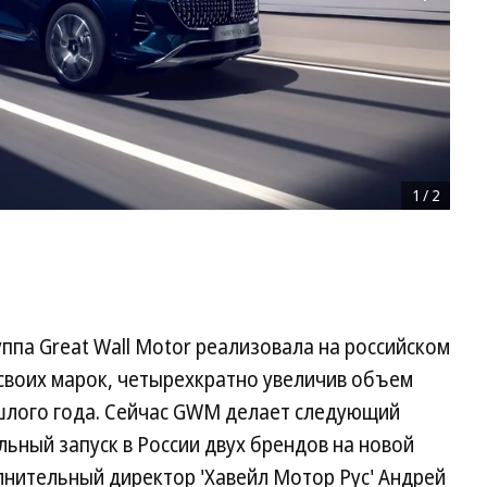
1
/
2
уппа Great Wall Motor реализовала на российском
своих марок, четырехкратно увеличив объем
шлого года. Сейчас GWM делает следующий
ьный запуск в России двух брендов на новой
олнительный директор 'Хавейл Мотор Рус' Андрей