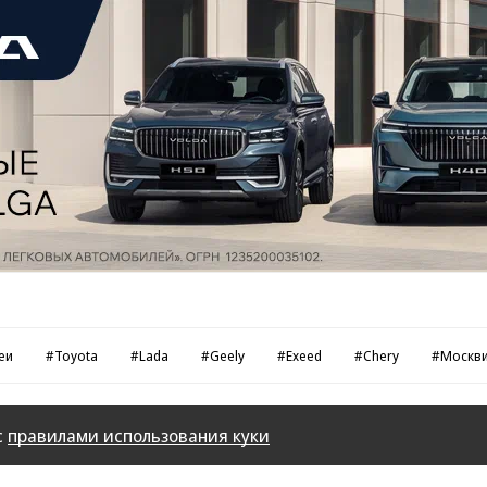
еи
#Toyota
#Lada
#Geely
#Exeed
#Chery
#Москв
с
правилами использования куки