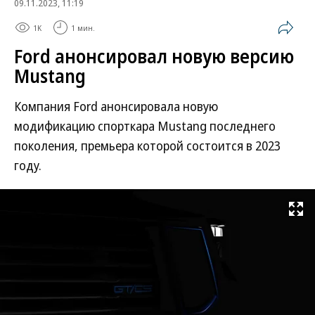
09.11.2023, 11:19
1K
1 мин.
Ford анонсировал новую версию
Mustang
Компания Ford анонсировала новую
модификацию спорткара Mustang последнего
поколения, премьера которой состоится в 2023
году.
Развернуть на