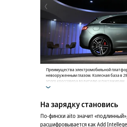
Преимущества электромобильной платформ
невооруженным глазом. Колесная база в 2
этого кроссовера водителю и пассажирам
Фото: Дмитрий Лебедев
На зарядку становись
По-фински aito значит «подлинный»
расшифровывается как Add Intelleg