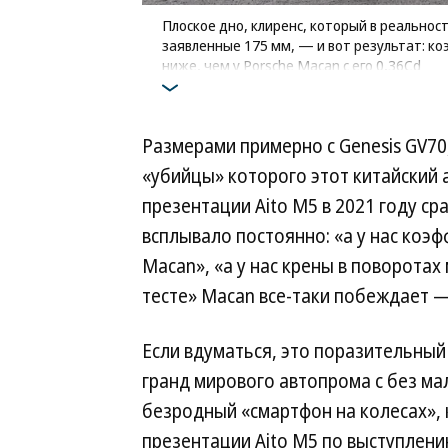
Плоское дно, клиренс, который в реально
заявленные 175 мм, — и вот результат: к
ниже, чем у Porsche Macan с его 0,36Cd
Фото: Дмитрий Лебедев
Размерами примерно с Genesis GV70
«убийцы» которого этот китайский 
презентации Aito M5 в 2021 году с
всплывало постоянно: «а у нас коэ
Macan», «а у нас крены в поворотах
тесте» Macan все-таки побеждает — 
Если вдуматься, это поразительный
гранд мирового автопрома с без ма
безродный «смартфон на колесах», 
презентации Aito M5 по выступлени