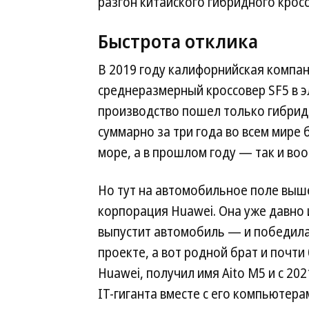
разгон китайского гибридного кросс
Быстрота отклика
В 2019 году калифорнийская компан
среднеразмерный кроссовер SF5 в э
производство пошел только гибридн
суммарно за три года во всем мире 
море, а в прошлом году — так и во
Но тут на автомобильное поле выш
корпорация Huawei. Она уже давно 
выпустит автомобиль — и победила. 
проекте, а вот родной брат и почт
Huawei, получил имя Aito M5 и с 20
IT-гиганта вместе с его компьютер