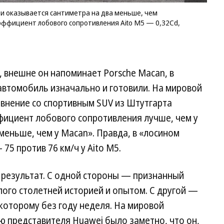
сти оказывается сантиметра на два меньше, чем
оэффициент лобового сопротивления Aito M5 — 0,32Cd,
, внешне он напоминает Porsche Macan, в
автомобиль изначально и готовили. На мировой
равнение со спортивным SUV из Штутгарта
ффициент лобового сопротивления лучше, чем у
 меньше, чем у Macan». Правда, в «лосином
75 против 76 км/ч у Aito M5.
 результат. С одной стороны — признанный
лого столетней историей и опытом. С другой —
которому без году неделя. На мировой
ю представителя Huawei было заметно, что он,