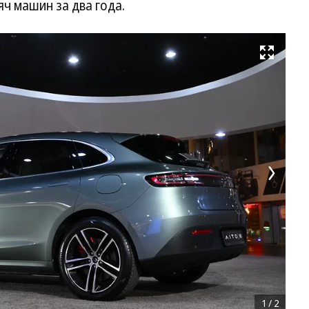
ч машин за два года.
Развернуть на весь экран
1
/
2