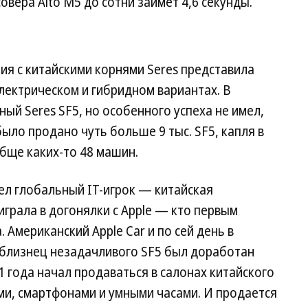
овера Aito M5 до сотни займет 4,6 секунды.
ия с китайскими корнями Seres представила
лектрическом и гибридном вариантах. В
ый Seres SF5, но особенного успеха не имел,
было продано чуть больше 9 тыс. SF5, капля в
обще каких-то 48 машин.
ел глобальный IT-игрок — китайская
играла в догонялки с Apple — кто первым
Американский Apple Car и по сей день в
и близнец незадачливого SF5 был доработан
21 года начал продаваться в салонах китайского
ами, смартфонами и умными часами. И продается