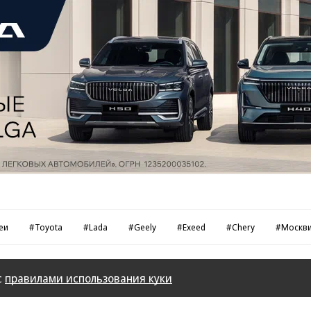
еи
#Toyota
#Lada
#Geely
#Exeed
#Chery
#Москв
с
правилами использования куки