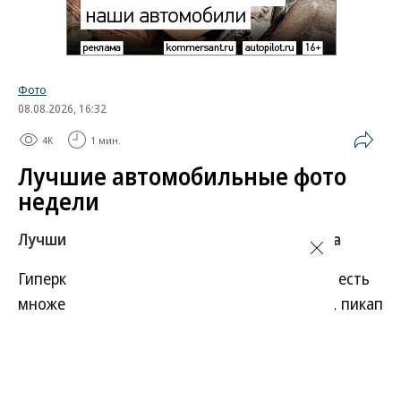
Фото
08.08.2026, 16:32
4K
1 мин.
Лучшие автомобильные фото
недели
Лучшие фотографии 3 — 8 августа 2026 года
Гиперкар Bugatti Destrier, в облике которого есть
множество отсылок к легендарному Type 57, пикап
Ram 1500 Rumble Bee с заводским тюнингом,
спецверсия Lamborghini Revuelto в честь 60-летия
модели Miura. Эти и другие новинки и события