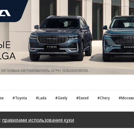
еи
#Toyota
#Lada
#Geely
#Exeed
#Chery
#Москв
с
правилами использования куки