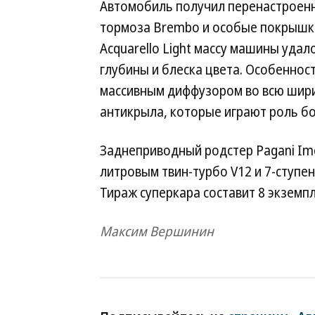
Автомобиль получил перенастроенн
тормоза Brembo и особые покрышки P
Acquarello Light массу машины удал
глубины и блеска цвета. Особенно
массивным диффузором во всю ширин
антикрыла, которые играют роль бо
Заднеприводный родстер Pagani Imo
литровым твин-турбо V12 и 7-ступе
Тираж суперкара составит 8 экземпл
Максим Вершинин