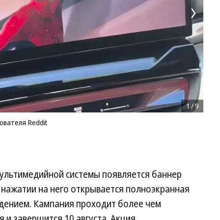
1
/
9
ователя Reddit
мультимедийной системы появляется баннер
 нажатии на него открывается полноэкранная
дением. Кампания проходит более чем
я и завершится 10 августа. Акция