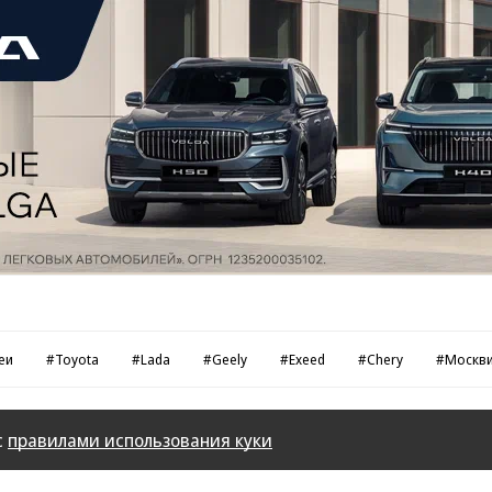
еи
#Toyota
#Lada
#Geely
#Exeed
#Chery
#Москв
с
правилами использования куки