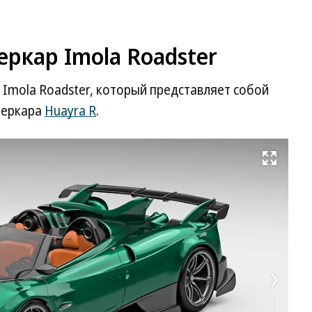
еркар Imola Roadster
 Imola Roadster, который представляет собой
перкара
Huayra R
.
Развернуть на весь экран