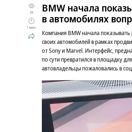
BMW начала показы
2K
в автомобилях воп
1 мин.
Компания BMW начала показывать 
своих автомобилей в рамках продв
от Sony и Marvel. Интерфейс, пред
по сути превратился в площадку дл
автовладельцы пожаловались в соц