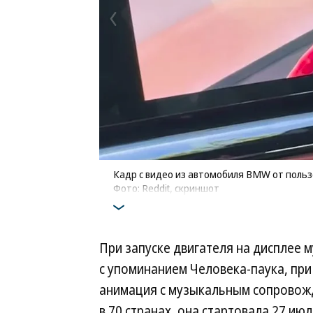
Кадр с видео из автомобиля BMW от польз
Фото: Reddit, скриншот
При запуске двигателя на дисплее 
с упоминанием Человека-паука, при
анимация с музыкальным сопровож
в 70 странах, она стартовала 27 июл