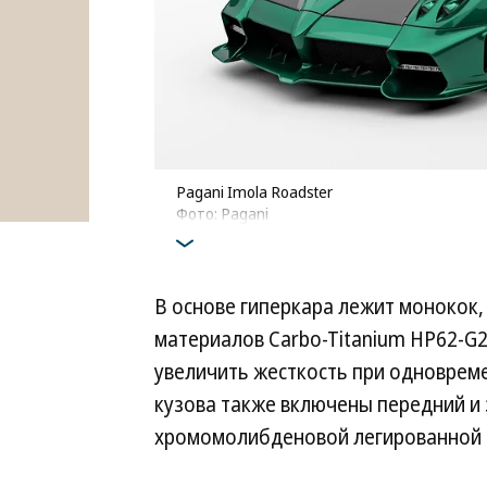
Pagani Imola Roadster
Фото: Pagani
В основе гиперкара лежит монокок
материалов Carbo-Titanium HP62-G2
увеличить жесткость при одновреме
кузова также включены передний и
хромомолибденовой легированной ст