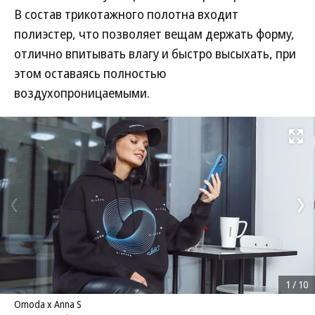
В состав трикотажного полотна входит
полиэстер, что позволяет вещам держать форму,
отлично впитывать влагу и быстро высыхать, при
этом оставаясь полностью
воздухопроницаемыми.
Развернуть на
1
/
10
Omoda x Anna S