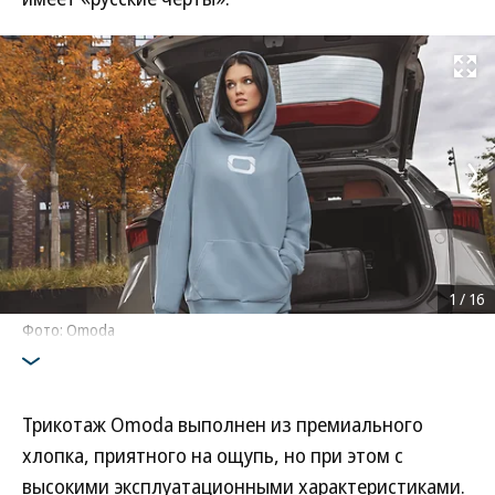
Развернуть на
1
/
16
Фото: Omoda
Трикотаж Omoda выполнен из премиального
хлопка, приятного на ощупь, но при этом с
высокими эксплуатационными характеристиками.