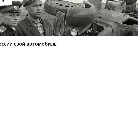
оссии свой автомобиль
ытала в России свой
анный чешским автопроизводителем в
ый кроссовер проехал по маршруту длиной