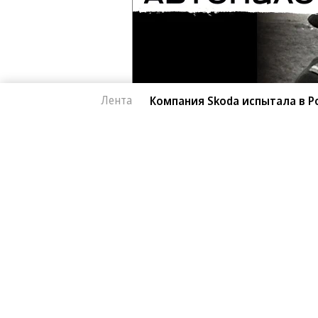
Лента
Компания Skoda испытала в Р
Автоновости
06.08.2026, 18:02
Компания Skoda исп
1K
автомобиль
1 мин.
Завершился автопробег, организов
поддержку модели Kylaq. Компактн