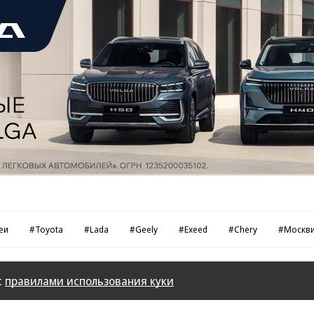
еи
#Toyota
#Lada
#Geely
#Exeed
#Chery
#Москв
с
правилами использования куки