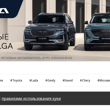
еи
#Toyota
#Lada
#Geely
#Exeed
#Chery
#Москв
с
правилами использования куки