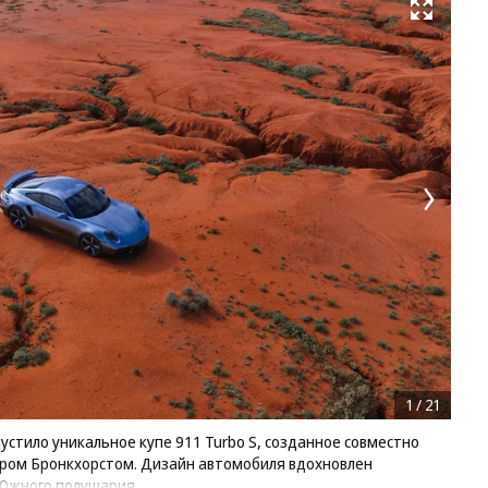
Развернуть на весь экран
1
/
21
стило уникальное купе 911 Turbo S, созданное совместно
ром Бронкхорстом. Дизайн автомобиля вдохновлен
 Южного полушария