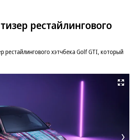
 тизер рестайлингового
р рестайлингового хэтчбека Golf GTI, который
Развернуть на весь экран