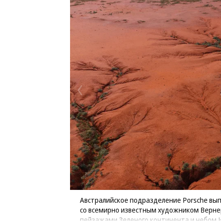
Австралийское подразделение Porsche выпу
со всемирно известным художником Верне
пейзажами Зеленого континента и небом