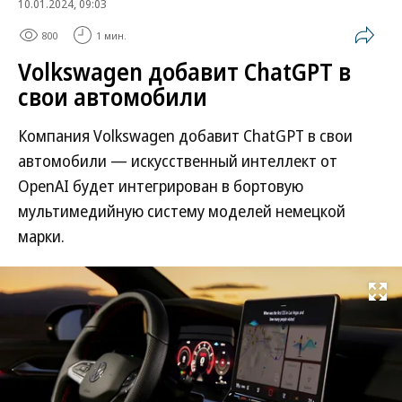
10.01.2024, 09:03
800
1 мин.
Volkswagen добавит ChatGPT в
свои автомобили
Компания Volkswagen добавит ChatGPT в свои
автомобили — искусственный интеллект от
OpenAI будет интегрирован в бортовую
мультимедийную систему моделей немецкой
марки.
Развернуть на