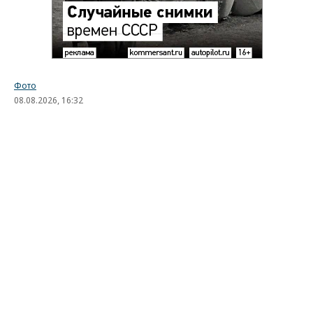
Фото
08.08.2026, 16:32
169
1 мин.
Лучшие автомобильные фото
недели
Лучшие фотографии 3 — 8 августа 2026 года
Гиперкар Bugatti Destrier, в облике которого есть
множество отсылок к легендарному Type 57, пикап
Ram 1500 Rumble Bee с заводским тюнингом,
спецверсия Lamborghini Revuelto в честь 60-летия
модели Miura. Эти и другие новинки и события