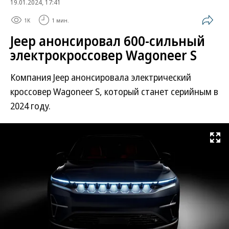
19.01.2024, 17:41
1K
1 мин.
Jeep анонсировал 600-сильный
электрокроссовер Wagoneer S
Компания Jeep анонсировала электрический
кроссовер Wagoneer S, который станет серийным в
2024 году.
Развернуть на