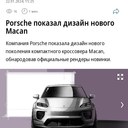
22.01.2024, 15:25
1K
1 мин.
Porsche показал дизайн нового
Macan
Компания Porsche показала дизайн нового
поколения компактного кроссовера Macan,
обнародовав официальные рендеры новинки.
Развернуть на