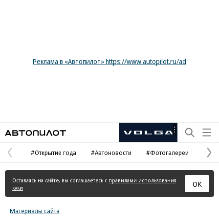
Реклама в «Автопилот» https://www.autopilot.ru/ad
Автопилот
Рекламная
маркировка
#Открытие года
#Автоновости
#Фотогалереи
Предыдущая
С
страница
с
Оставаясь на сайте, вы соглашаетесь с
правилами использования
ОК
куки
Материалы сайта