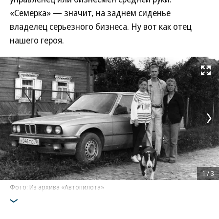
«Семерка» — значит, на заднем сиденье
владелец серьезного бизнеса. Ну вот как отец
нашего героя.
Развернуть на
1
/
3
Фото: Из архива «Автопилота»