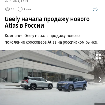
26.01.2024, 17:33
2K
1 мин.
Geely начала продажу нового
Atlas в России
Компания Geely начала продажу нового
поколение кроссовера Atlas на российском рынке.
Развернуть на