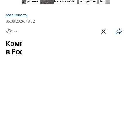
Автоновости
06.08.2026, 18:02
4K
1 мин.
Компания Skoda испытала
в России свой автомобиль
Завершился автопробег, организованный
чешским автопроизводителем в поддержку
модели Kylaq. Компактный кроссовер проехал по
маршруту длиной более 19 тыс. километров от
индийского города Пуне до Праги, пройдя через