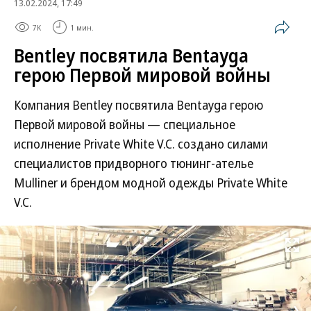
13.02.2024, 17:49
7K
1 мин.
Bentley посвятила Bentayga
герою Первой мировой войны
Компания Bentley посвятила Bentayga герою
Первой мировой войны — специальное
исполнение Private White V.C. создано силами
специалистов придворного тюнинг-ателье
Mulliner и брендом модной одежды Private White
V.C.
Развернуть на