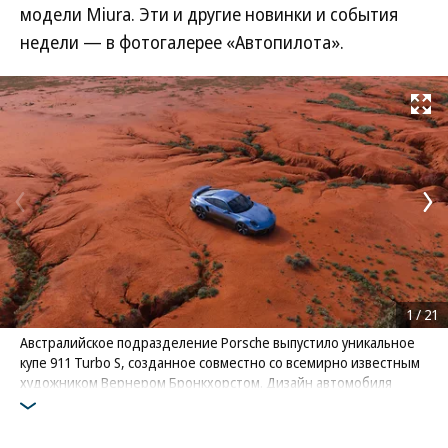
модели Miura. Эти и другие новинки и события
недели — в фотогалерее «Автопилота».
Развернуть на
1
/
21
Австралийское подразделение Porsche выпустило уникальное
купе 911 Turbo S, созданное совместно со всемирно известным
художником Вернером Бронкхорстом. Дизайн автомобиля
вдохновлен пейзажами Зеленого континента и небом Южного
полушария
Фото: Porsche