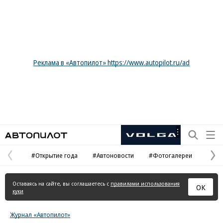
Реклама в «Автопилот» https://www.autopilot.ru/ad
Автопилот
Рекламная
маркировка
#Открытие года
#Автоновости
#Фотогалереи
Предыдущая
С
страница
с
Оставаясь на сайте, вы соглашаетесь с
правилами использования
ОК
куки
Журнал «Автопилот»