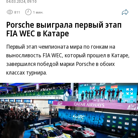
04.03.2024, 09:10
811
1 мин.
Porsche выиграла первый этап
FIA WEC в Катаре
Первый этап чемпионата мира по гонкам на
выносливость FIA WEC, который прошел в Катаре,
завершился победой марки Porsche в обоих
классах турнира.
Развернуть на