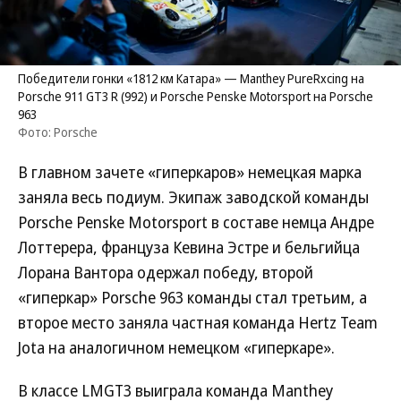
Победители гонки «1812 км Катара» — Manthey PureRxcing на
Porsche 911 GT3 R (992) и Porsche Penske Motorsport на Porsche
963
Фото: Porsche
В главном зачете «гиперкаров» немецкая марка
заняла весь подиум. Экипаж заводской команды
Porsche Penske Motorsport в составе немца Андре
Лоттерера, француза Кевина Эстре и бельгийца
Лорана Вантора одержал победу, второй
«гиперкар» Porsche 963 команды стал третьим, а
второе место заняла частная команда Hertz Team
Jota на аналогичном немецком «гиперкаре».
В классе LMGT3 выиграла команда Manthey