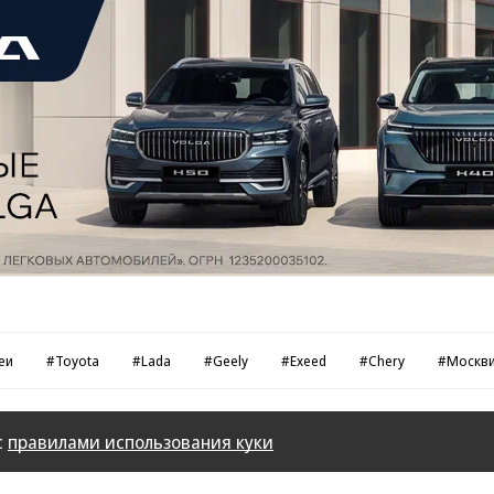
еи
#Toyota
#Lada
#Geely
#Exeed
#Chery
#Москв
с
правилами использования куки