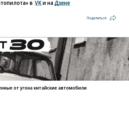
втопилота» в
VK
и на
Дзене
Поделиться
енные от угона китайские автомобили