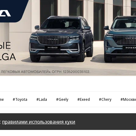
еи
#Toyota
#Lada
#Geely
#Exeed
#Chery
#Москв
с
правилами использования куки