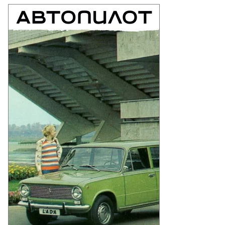
to
то:
xiang