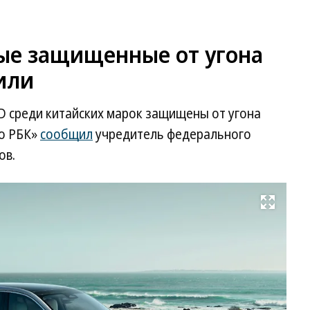
мые защищенные от угона
или
BYD среди китайских марок защищены от угона
ио РБК»
сообщил
учредитель федерального
ов.
Развернуть на весь экран
Li
Au
L9
Фо
Li