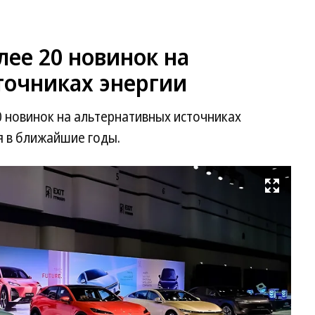
лее 20 новинок на
точниках энергии
 новинок на альтернативных источниках
я в ближайшие годы.
Развернуть на весь экран
Фо
Ch