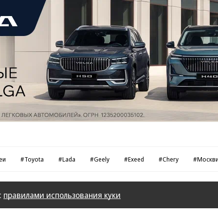
еи
#Toyota
#Lada
#Geely
#Exeed
#Chery
#Москв
с
правилами использования куки