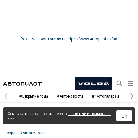
Реклама в «Автопилот» https://www.autopilot.ru/ad
Автопилот
Рекламная
маркировка
#Открытие года
#Автоновости
#Фотогалереи
Предыдущая
С
страница
с
Оставаясь на сайте, вы соглашаетесь с
правилами использования
ОК
куки
Журнал «Автопилот»