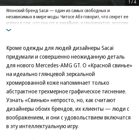
1
/
4
Японский бренд Sacai — один из самых свободных и
независимых в мире моды. Читосе Абэ говорит, что секрет ее
успеха в том, что она тут и дизайнер, и гендиректор, поэтому
делает только то, во что верит
Фото: Mercedes-AMG
Кроме одежды для людей дизайнеры Sacai
придумали и совершенно неожиданную деталь
для нового Mercedes-AMG GT. О «Красной свинье»
на идеально глянцевой зеркальной
хромированной коже напоминает только
абстрактное трехмерное графическое тиснение.
Узнать «Свинью» непросто, но, как считают
дизайнеры обоих брендов, их клиенты — люди с
воображением, и они с удовольствием включатся
в эту интеллектуальную игру.