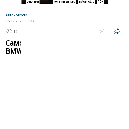
Автоновости
06.08.2026, 13:03
1K
1 мин.
Самодельный пикап на базе
BMW M4 ушел с аукциона
дороже нового купе
В США на онлайн-аукционе Bring a Trailer продан
уникальный пикап, построенный на базе BMW
M4 поколения G82. Автомобиль, не имеющий
отношения к заводским проектам баварской
марки, реализован за 93 тыс. долларов, что
превышает стоимость нового купе M4 Competition
xDrive 2026 модельного года (от 91,7 тыс.
долларов). Покупателем стал дилер экзотических