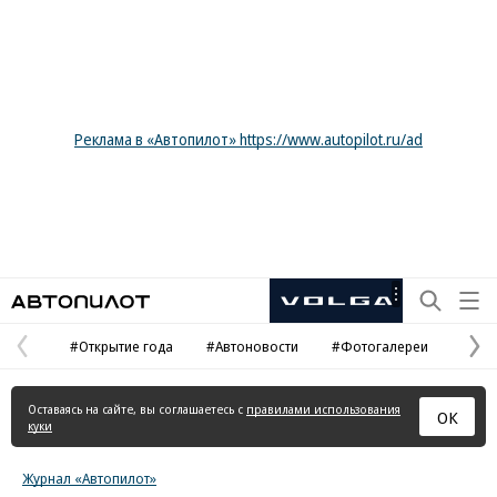
Реклама в «Автопилот» https://www.autopilot.ru/ad
Автопилот
Рекламная
маркировка
#Открытие года
#Автоновости
#Фотогалереи
Предыдущая
С
страница
с
Оставаясь на сайте, вы соглашаетесь с
правилами использования
ОК
куки
Журнал «Автопилот»