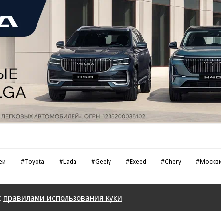
еи
#Toyota
#Lada
#Geely
#Exeed
#Chery
#Москв
с
правилами использования куки