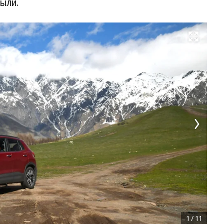
ыли.
Развернуть на весь экран
1
/
11