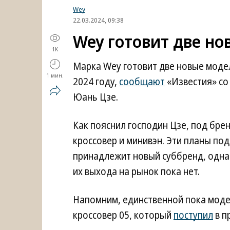
Wey
22.03.2024, 09:38
Wey готовит две но
1K
Марка Wey готовит две новые модел
1 мин.
2024 году,
сообщают
«Известия» со
Юань Цзе.
Как пояснил господин Цзе, под бре
кроссовер и минивэн. Эти планы под
принадлежит новый суббренд, одна
их выхода на рынок пока нет.
Напомним, единственной пока моде
кроссовер 05, который
поступил
в п