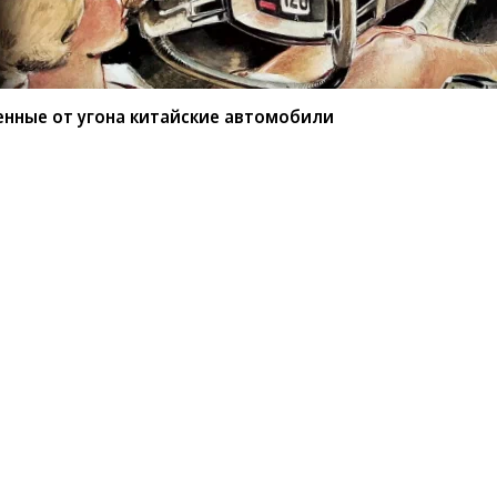
енные от угона китайские автомобили
мые защищенные от угона
или
BYD среди китайских марок защищены от угона
ио РБК»
сообщил
учредитель федерального
ов.