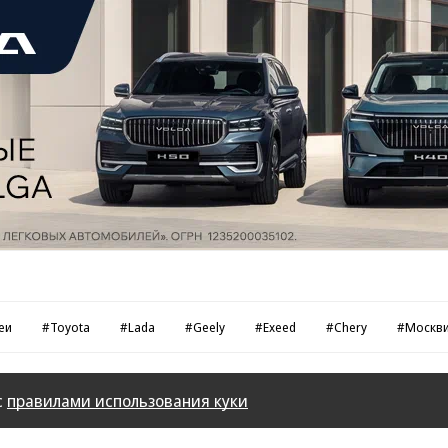
еи
#Toyota
#Lada
#Geely
#Exeed
#Chery
#Москв
с
правилами использования куки