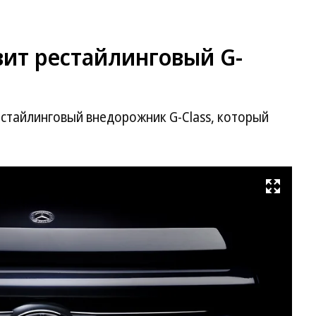
вит рестайлинговый G-
естайлинговый внедорожник G-Class, который
Развернуть на весь экран
Фо
Me
Be