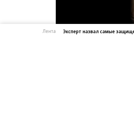
Лента
Эксперт назвал самые защищ
Автоновости
07.08.2026, 15:39
Эксперт назвал са
572
китайские автомоб
1 мин.
Автомобили от Li Auto (Lixiang) и 
лучше всего. Об этом в эфире «Рад
сервиса «Угона.нет» Алексей Курчан