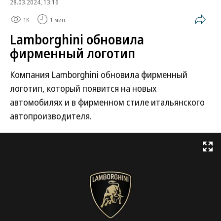
28.03.2024, 13:16
1K
1 мин.
Lamborghini обновила
фирменный логотип
Компания Lamborghini обновила фирменный
логотип, который появится на новых
автомобилях и в фирменном стиле итальянского
автопроизводителя.
Развернуть на