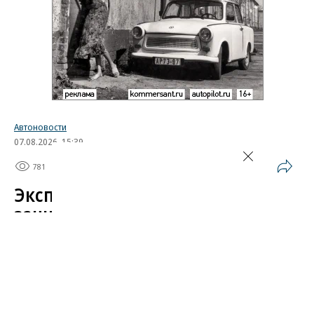
Автоновости
07.08.2026, 15:39
781
1 мин.
Эксперт назвал самые
защищенные от угона
китайские автомобили
Автомобили от Li Auto (Lixiang) и BYD среди
китайских марок защищены от угона лучше всего.
Об этом в эфире «Радио РБК»
сообщил